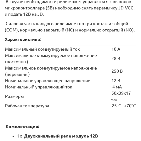
В случае необходимости реле может управляться с выводов
микроконтроллера (5В) необходимо снять перемычку JD-VCC,
и подать 12В на JD.
Силовая часть каждого реле имеет по три контакта - общий
(COM), нормально закрытый (NC) и нормально открытый (NO).
Характеристики:
Максимальный коммутируемый ток
10 А
Максимальное коммутируемое напряжение
28 В
(постоянн.)
Максимальное коммутируемое напряжение
250 В
(переменн.)
Номинальное управляющее напряжение
12 В
Номинальный управляющий ток
4 мА
50х39х17
Размеры
мм
Рабочая температура
-25°C...+70°C
Комплектация:
1х
Двухканальный реле модуль 12В