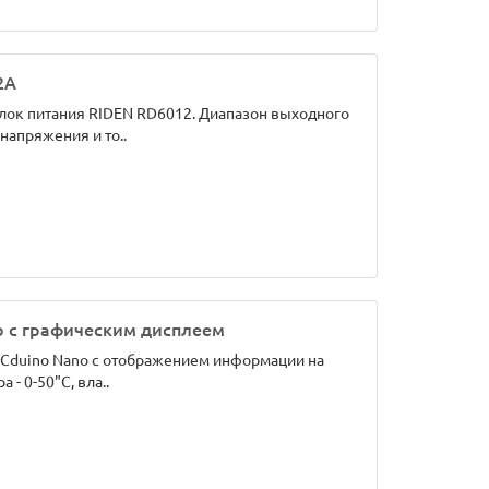
2А
ок питания RIDEN RD6012. Диапазон выходного
 напряжения и то..
o с графическим дисплеем
CCduino Nano с отображением информации на
- 0-50"С, вла..