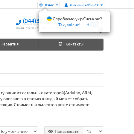
Язык
Личный кабинет
Спробуємо українською?
(044)383-37-25
Так, звісно!
Ні
Пн-пт: 10:00 - 17:00. Сб: 10:00 - 16:00
0
Гарантия
Контакты
тующих из остальных категорий(Arduino, ARM,
му описанию в статьях каждый может собрать
тующих. Стоимость комлектов ниже стоимости
Показывать: