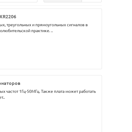
 XR2206
х, треугольных и прямоугольных сигналов в
олюбительской практике. ..
онаторов
х частот 1Гц-50МГц. Также плата может работать
т..