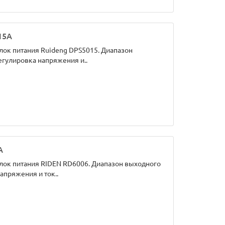
15А
ок питания Ruideng DPS5015. Диапазон
 Регулировка напряжения и..
А
ок питания RIDEN RD6006. Диапазон выходного
напряжения и ток..