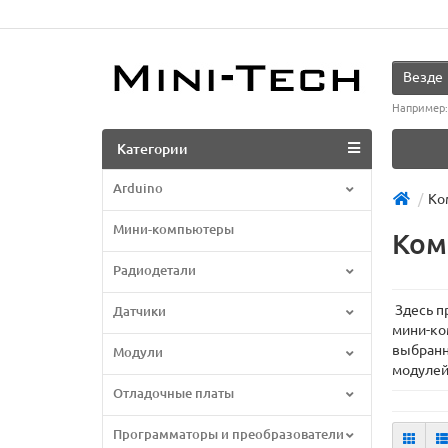
Везде
Например
Категории
Arduino
Ко
Мини-компьютеры
Ком
Радиодетали
Здесь п
Датчики
мини-ко
выбранн
Модули
модулей
Отладочные платы
Программаторы и преобразователи