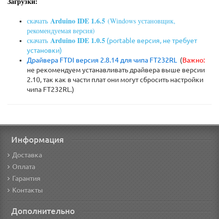
Загрузки:
Arduino IDE 1.6.5
скачать
(Windows установщик,
рекомендуемая версия)
Arduino IDE 1.0.5
скачать
(portable версия, не требует
установки)
Драйвера FTDI версия 2.8.14 для чипа FT232RL
(
Важно:
не рекомендуем устанавливать драйвера выше версии
2.10, так как в части плат они могут сбросить настройки
чипа FT232RL.)
Информация
Доставка
Оплата
Гарантия
Контакты
Дополнительно