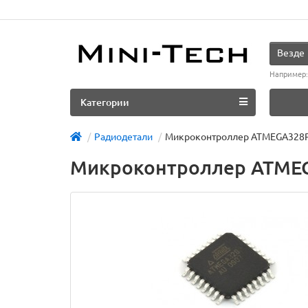
Везде
Например
Категории
Радиодетали
Микроконтроллер ATMEGA328
Микроконтроллер ATME