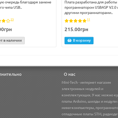
ую очередь благодаря замене
Плата разработана для работы 
го чипа USB..
программатором USBASP V2.0 
другими программаторами..
23
11
00грн
215.00грн
ет в наличии
В корзину
лнительно
О нас
Mini-Tech - интернет магазин
электронных модулей и
комплектующих. У нас можно ку
платы Arduino, шилды и модули 
мини-компьютеры, программат
отладочные платы STM, радиоде