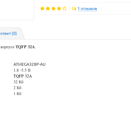
1 отзывов
-ответ
(0)
TQFP 32A
 корпусе
.
ATMEGA328P-AU
1.8 -5.5 В
TQFP 32A
ь
32 Кб
У
2 Кб
1 Кб