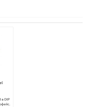
el
 в DIP
рфейс.