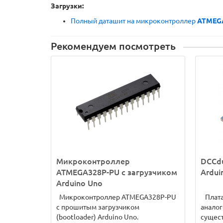
Загрузки:
Полный даташит на микроконтроллер
ATMEG
Рекомендуем посмотреть
Микроконтроллер
DCCdu
ATMEGA328P-PU с загрузчиком
Ardui
Arduino Uno
Микроконтроллер ATMEGA328P-PU
Плата
с прошитым загрузчиком
аналог
(bootloader) Arduino Uno.
сущест