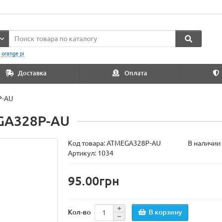
:
orange pi
Доставка
Оплата
P-AU
GA328P-AU
Код товара:
ATMEGA328P-AU
В наличии
Артикул: 1034
95.00грн
В корзину
Кол-во