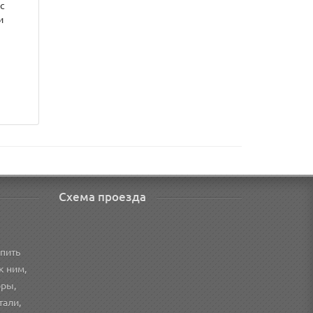
с
и
Схема проезда
пить
к ним,
оры,
тали,