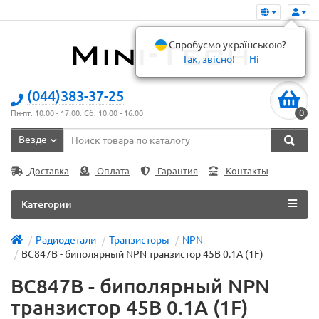
Спробуємо українською?
Так, звісно!
Ні
(044)383-37-25
0
Пн-пт: 10:00 - 17:00. Сб: 10:00 - 16:00
Везде
Доставка
Оплата
Гарантия
Контакты
Категории
Радиодетали
Транзисторы
NPN
BC847B - биполярный NPN транзистор 45В 0.1А (1F)
BC847B - биполярный NPN
транзистор 45В 0.1А (1F)