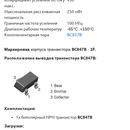
Коэффициент усиления по току
450
макс.
Максимальная рассеиваемая
250 мВт
мощность
Граничная частота усиления
100 МГц
Диапазон рабочих температур
-65°C..+150°C
Комплементарная пара
BC857B
Маркировка
корпуса транзистора
BC847B
-
1
F
.
Расположение выводов транзистора BC847B:
Комплектация:
1x биполярный NPN транзистор
BC847B
Загрузки: