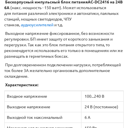
Бескорпусный импульсный блок питанияAC-DC2416 на 24В
6А
(макс. мощность - 150 ватт). Может использоваться
для питания различной электроники и автоматики, паяльных
станций, мощных светодиодов, ЧПУ
станков,
аудиоусилителей
и т.д.
Выходное напряжение фиксированное, без возможности
регулировки. БП имеет защиту от короткого замыкания и
перегрузки. Так как это блок питания открытого типа, то
рекомендуется использовать его только в помещениях или же
размещать в герметичных боксах.
При долговременном подключении нагрузки, потребляющей
ток более 3А желательно организовать дополнительное
охлаждение.
Характеристики:
Входное напряжение
100...240 В
Выходное напряжение
24 В (постоянное)
Выходной ток максимальный
6 А