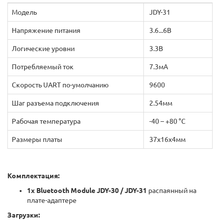
Модель
JDY-31
Напряжение питания
3.6...6В
Логические уровни
3.3В
Потребляемый ток
7.3мА
Скорость UART по-умолчанию
9600
Шаг разъема подключения
2.54мм
Рабочая температура
-40 – +80 °С
Размеры платы
37х16х4мм
Комплектация:
1х Bluetooth Module JDY-30 / JDY-31
распаянный на
плате-адаптере
Загрузки: