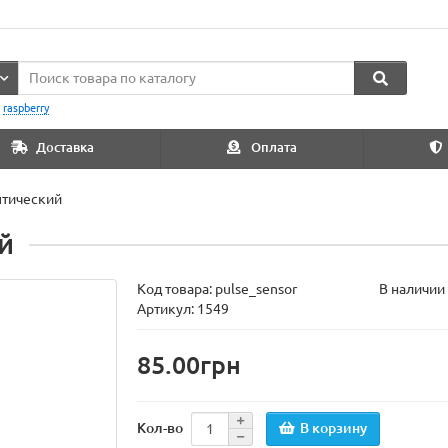
:
raspberry
Доставка
Оплата
птический
й
Код товара:
pulse_sensor
В наличии
Артикул: 1549
85.00грн
В корзину
Кол-во