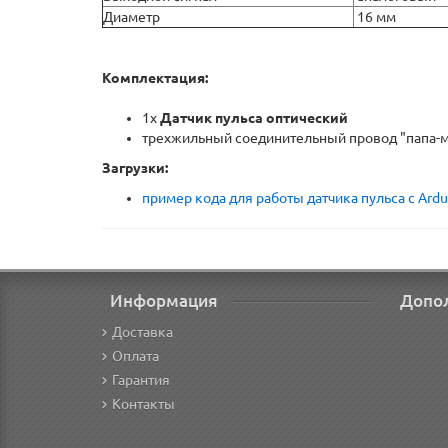
Диаметр
16 мм
Комплектация:
1х
Датчик пульса оптический
трехжильный соединительный провод "папа-
Загрузки:
пример кода для работы датчика пульса с Ardu
Информация
Допо
Доставка
Оплата
Гарантия
Контакты