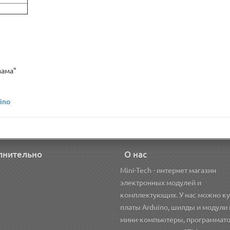
мама"
ino
лнительно
О нас
Mini-Tech - интернет магазин
электронных модулей и
комплектующих. У нас можно ку
платы Arduino, шилды и модули 
мини-компьютеры, программат