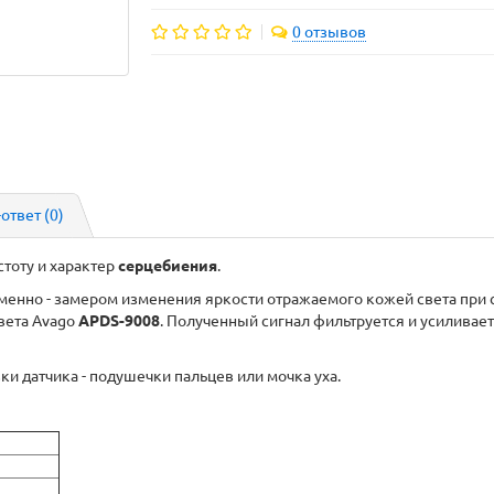
0 отзывов
-ответ
(0)
стоту и характер
серцебиения
.
менно - замером изменения яркости отражаемого кожей света при 
вета Avago
APDS-9008
. Полученный сигнал фильтруется и усиливает
 датчика - подушечки пальцев или мочка уха.