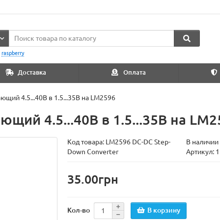
:
raspberry
Доставка
Оплата
ий 4.5...40В в 1.5...35В на LM2596
ий 4.5...40В в 1.5...35В на LM2
Код товара:
LM2596 DC-DC Step-
В наличии
Down Converter
Артикул: 
35.00грн
В корзину
Кол-во