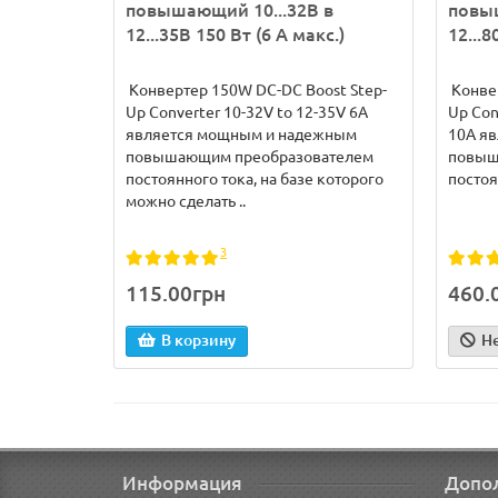
повышающий 10...32В в
повыш
12...35В 150 Вт (6 А макс.)
12...8
Конвертер 150W DC-DC Boost Step-
Конвер
Up Converter 10-32V to 12-35V 6A
Up Con
является мощным и надежным
10A я
повышающим преобразователем
повыш
постоянного тока, на базе которого
постоя
можно сделать ..
3
115.00грн
460.
В корзину
Н
Информация
Допо