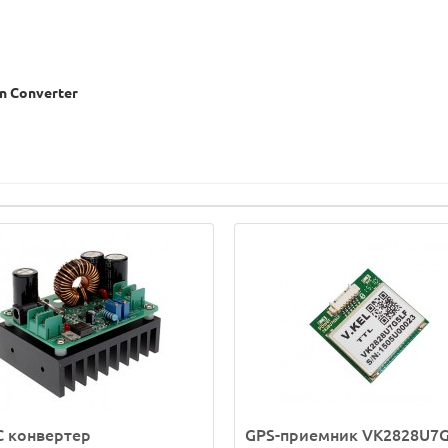
n
Converter
C конвертер
GPS-приемник VK2828U7