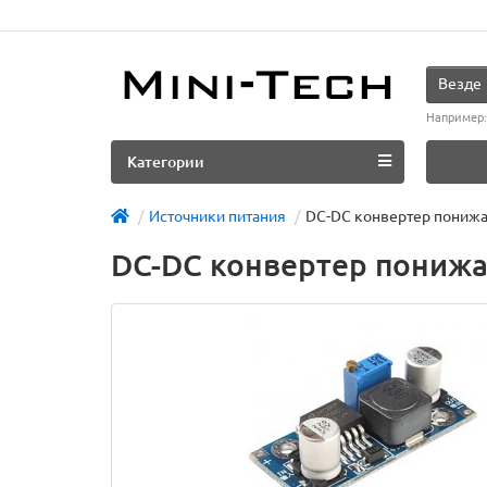
Везде
Например
Категории
Источники питания
DC-DC конвертер понижающ
DC-DC конвертер понижающ