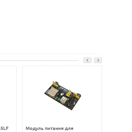
G5LF
Модуль питания для
DC-DC к