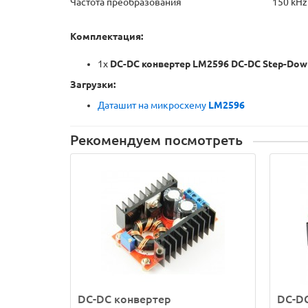
Частота преобразования 150 kHz
Комплектация:
1x
DC-DC конвертер
LM2596 DC-DC
Step-Dow
Загрузки:
Даташит на микросхему
LM2596
Рекомендуем посмотреть
DC-DC конвертер
DC-D