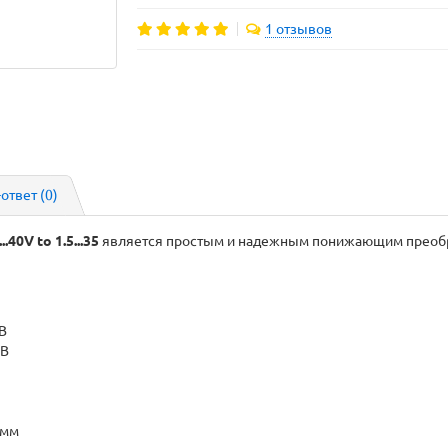
1 отзывов
-ответ
(0)
.40V to 1.5...35
является простым и надежным понижающим преобр
В
В
м