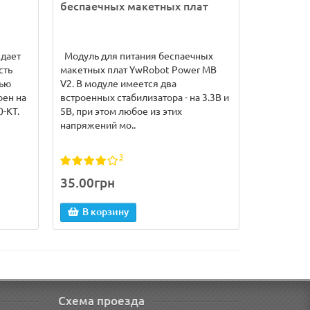
беспаечных макетных плат
8...40В в
дает
Модуль для питания беспаечных
XH-M401 X
сть
макетных плат YwRobot Power MB
Converter
щью
V2. В модуле имеется два
преобразо
оен на
встроенных стабилизатора - на 3.3В и
на микрос
-KT.
5В, при этом любое из этих
конвертер
напряжений мо..
выходной.
3
35.00грн
130.00г
В корзину
В кор
Схема проезда