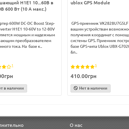
ающий H1E1 10...60В в
ublox GPS Module
0В 600 Вт (10 А макс.)
тер 600W DC-DC Boost Step-
GPS-приемник VK2828U7G5LF 
verter H1E1 10-60V to 12-80V
вашим устройствам возможно
вляется мощным и надежным
получения координат с помо
ающим преобразователем
системы GPS. Приемник постр
нного тока. На базе к..
базе GPS-чипа Ublox UBX-G7020
&n..
1
5
00грн
410.00грн
ет в наличии
Нет в наличии
лнительно
О нас