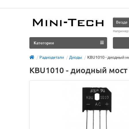
Везде
Например
Категории
Радиодетали
Диоды
KBU1010 - диодный м
KBU1010 - диодный мост