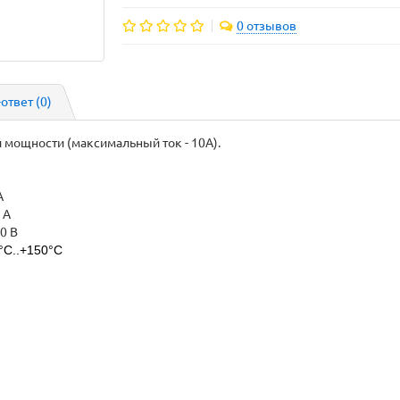
0 отзывов
-ответ
(0)
 мощности (максимальный ток - 10А).
А
 А
0 В
°C..+150°C