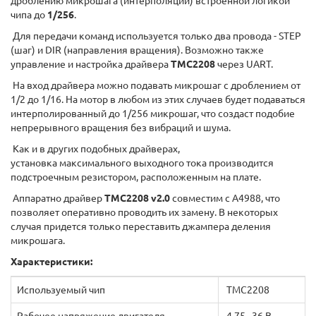
дроблению микрошага (интерполяции) встроенной логикой
чипа до
1/256
.
Для передачи команд используется только два провода - STEP
(шаг) и DIR (направления вращения). Возможно также
управление и настройка драйвера
TMC2208
через UART.
На вход драйвера можно подавать микрошаг с дроблением от
1/2 до 1/16. На мотор в любом из этих случаев будет подаваться
интерполированный до 1/256 микрошаг, что создаст подобие
непрерывного вращения без вибраций и шума.
Как и в других подобных драйверах,
установка максимального выходного тока производится
подстроечным резистором, расположенным на плате.
Аппаратно драйвер
TMC2208 v2.0
совместим с А4988, что
позволяет оперативно проводить их замену. В некоторых
случая придется только переставить джампера деления
микрошага.
Характеристики:
Используемый чип
TMC2208