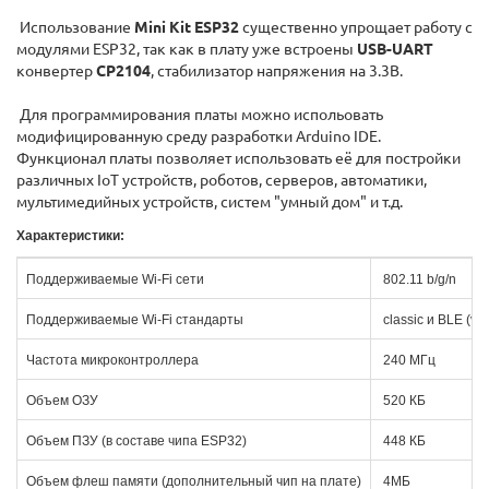
Использование
Mini Kit ESP32
существенно упрощает работу с
модулями ESP32, так как в плату уже встроены
USB-UART
конвертер
CP2104
, стабилизатор напряжения на 3.3В.
Для программирования платы можно испольовать
модифицированную среду разработки Arduino IDE.
Функционал платы позволяет использовать её для постройки
различных IoT устройств, роботов, серверов, автоматики,
мультимедийных устройств, систем "умный дом" и т.д.
Характеристики:
Поддерживаемые Wi-Fi сети
802.11 b/g/n
Поддерживаемые Wi-Fi стандарты
classic и BLE (v4.
Частота микроконтроллера
240 МГц
Объем ОЗУ
520 КБ
Объем ПЗУ (в составе чипа ESP32)
448 КБ
Объем флеш памяти (дополнительный чип на плате)
4МБ