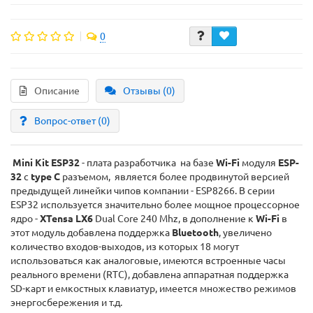
0
Описание
Отзывы (0)
Вопрос-ответ
(0)
Mini Kit ESP32
- плата разработчика на базе
Wi-Fi
модуля
ESP-
32
c
type C
разъемом, является более продвинутой версией
предыдущей линейки чипов компании - ESP8266. В серии
ESP32 используется значительно более мощное процессорное
ядро -
XTensa LX6
Dual Core 240 Mhz, в дополнение к
Wi-Fi
в
этот модуль добавлена поддержка
Bluetooth
, увеличено
количество входов-выходов, из которых 18 могут
использоваться как аналоговые, имеются встроенные часы
реального времени (RTC), добавлена аппаратная поддержка
SD-карт и емкостных клавиатур, имеется множество режимов
энергосбережения и т.д.