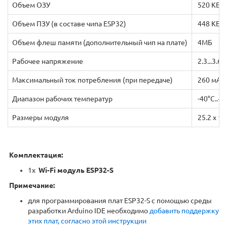
Объем ОЗУ
520 КБ
Объем ПЗУ (в составе чипа ESP32)
448 КБ
Объем флеш памяти (дополнительный чип на плате)
4МБ
Рабочее напряжение
2.3...3.6 
Максимальный ток потребления (при передаче)
260 мА
Диапазон рабочих температур
-40°C..+
Размеры модуля
25.2 x 1
Комплектация:
1х
Wi-Fi модуль ESP32-S
Примечание:
для программирования плат ESP32-S с помощью среды
разработки Arduino IDE необходимо
добавить поддержку
этих плат, согласно этой инструкции