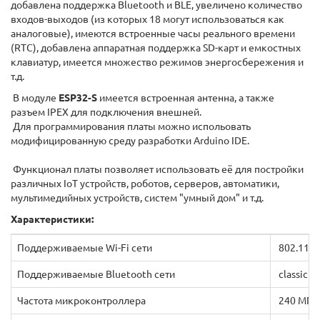
добавлена поддержка Bluetooth и BLE, увеличено количество
входов-выходов (из которых 18 могут использоваться как
аналоговые), имеются встроенные часы реального времени
(RTC), добавлена аппаратная поддержка SD-карт и емкостных
клавиатур, имеется множество режимов энергосбережения и
т.д.
В модуле
ESP32-S
имеется встроенная антенна, а также
разъем IPEX для подключения внешней.
Для программирования платы можно испольовать
модифицированную среду разработки Arduino IDE.
Функционал платы позволяет использовать её для постройки
различных IoT устройств, роботов, серверов, автоматики,
мультимедийных устройств, систем "умный дом" и т.д.
Характеристики:
Поддерживаемые Wi-Fi сети
802.11 b
Поддерживаемые Bluetooth сети
classic и 
Частота микроконтроллера
240 МГц