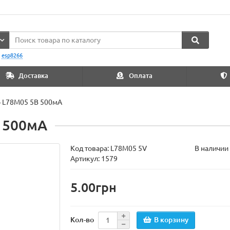
:
esp8266
Доставка
Оплата
р L78M05 5В 500мА
 500мА
Код товара:
L78M05 5V
В наличии
Артикул: 1579
5.00грн
В корзину
Кол-во