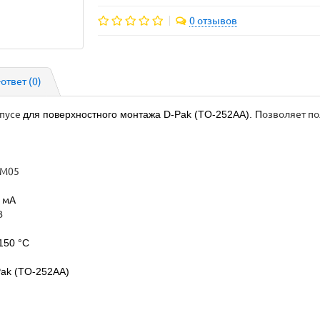
0 отзывов
-ответ
(0)
рпусе
для поверхностного монтажа D-Pak (TO-252AA). П
озволяет по
M05
 мА
В
.150 °С
ak (TO-252AA)