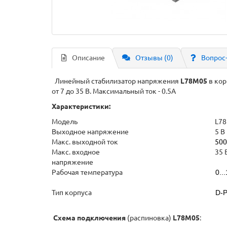
Описание
Отзывы (0)
Вопрос
Линейный стабилизатор напряжения
L78M05
в ко
от 7 до 35 В. Максимальный ток - 0.5А
Характеристики:
Модель
L78
Выходное напряжение
5 В
Макс. выходной ток
500
Макс. входное
35 
напряжение
Рабочая температура
0..
Тип корпуса
D-P
Схема подключения
(распиновка)
L78M05
: