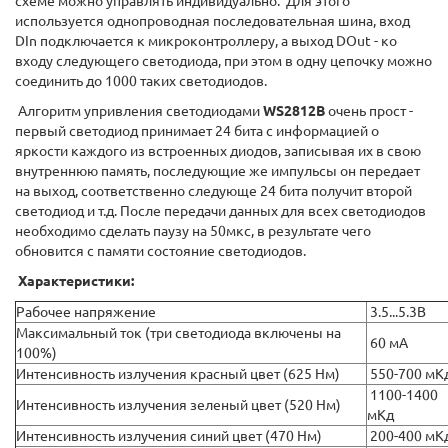
схеме можно управлять индивидуально. Для этого
используется однопроводная последовательная шина, вход
DIn подключается к микроконтроллеру, а выход DOut - ко
входу следующего светодиода, при этом в одну цепочку можно
соединить до 1000 таких светодиодов.
Алгоритм упривления светодиодами
WS2812B
очень прост -
первый светодиод принимает 24 бита с информацией о
яркости каждого из встроенных диодов, записывая их в свою
внутреннюю память, последующие же импульсы он передает
на выход, соответственно следующе 24 бита получит второй
светодиод и т.д. После передачи данных для всех светодиодов
необходимо сделать паузу на 50мкс, в результате чего
обновится с памяти состояние светодиодов.
Характеристики:
Рабочее напряжение
3.5...5.3В
Максимальный ток (три светодиода включены на
60 мА
100%)
Интенсивность излучения красный цвет (625 Нм)
550-700 мК
1100-1400
Интенсивность излучения зеленый цвет (520 Нм)
мКд
Интенсивность излучения синий цвет (470 Нм)
200-400 мК