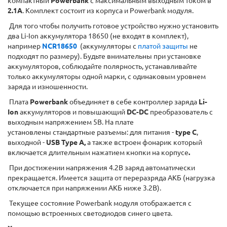
компактный
Powerbank
c максимальным выходным током в
2.1А
. Комплект состоит из корпуса и Powerbank модуля.
Для того чтобы получить готовое устройство нужно установить
два Li-Ion аккумулятора 18650 (не входят в комплект),
например
NCR18650
(аккумуляторы с
платой защиты
не
подходят по размеру). Будьте внимательны при установке
аккумуляторов, соблюдайте полярность, устанавливайте
только аккумуляторы одной марки, с одинаковым уровнем
заряда и изношенности.
Плата
Powerbank
объединяет в себе контроллер заряда
Li-
Ion
аккумуляторов и повышающий
DC-DC
преобразователь с
выходным напряжением 5В. На плате
установлены стандартные разъемы: для питания -
type C
,
выходной -
USB Type A,
а также встроен фонарик который
включается длительным нажатием кнопки на корпусе
.
При достижении напряжения 4.2В заряд автоматически
прекращается. Имеется защита от переразряда АКБ (нагрузка
отключается при напряжении АКБ ниже 3.2В).
Текущее состояние Powerbank модуля отображается с
помощью встроенных светодиодов синего цвета.