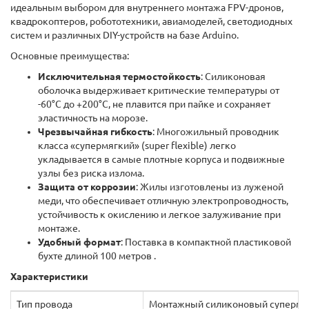
идеальным выбором для внутреннего монтажа FPV-дронов,
квадрокоптеров, робототехники, авиамоделей, светодиодных
систем и различных DIY-устройств на базе Arduino.
Основные преимущества:
Исключительная термостойкость
: Силиконовая
оболочка выдерживает критические температуры от
-60°C до +200°C, не плавится при пайке и сохраняет
эластичность на морозе.
Чрезвычайная гибкость
: Многожильный проводник
класса «супермягкий» (super flexible) легко
укладывается в самые плотные корпуса и подвижные
узлы без риска излома.
Защита от коррозии
: Жилы изготовлены из луженой
меди, что обеспечивает отличную электропроводность,
устойчивость к окислению и легкое залуживание при
монтаже.
Удобный формат
: Поставка в компактной пластиковой
бухте длиной 100 метров .
Характеристики
Тип провода
Монтажный силиконовый супермя