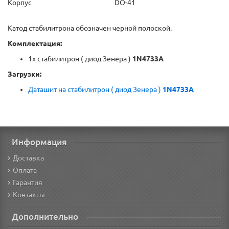
Корпус
DO-41
Катод стабилитрона обозначен черной полоской.
Комплектация:
1x стабилитрон ( диод Зенера )
1N4733A
Загрузки:
Даташит на стабилитрон ( диод Зенера )
1N4733A
Информация
Доставка
Оплата
Гарантия
Контакты
Дополнительно