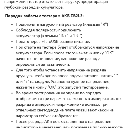
напряжения тестер отключает нагрузку, предотвращая
глубокий разряд аккумулятора.
Порядок работы с тестером АКБ ZB2L3:
Подключить нагрузочный резистор (клеммы "R")
Соблюдая полярность подключить
аккумулятор (клеммы "IN+" и "IN-")
Подать через мicroUSB разъем питание.
При старте на тестере будет отображаться напряжение
аккумулятора. Если после этого нажать кнопку "OK" -
начнется тестирование, напряжение разряда
определится автоматически.
Для того чтобы установить напряжение разряда
вручную, необходимо после подачи питания нажать "-"
или "+" на модуле. Установив нужное напряжение,
нажмите кнопку "ОК", это запустит тестирование.
Во время тестирования на экране по порядку
отображается три параметра: емкость в ампер-часах, ток
разряда в амперах, и напряжение - в вольтах. Три
отдельных светодиода на плате указывают какой из
параметров сейчас отображается.
После разряда АКБ до выставленного напряжения
индикатор начинает мерцать, показывая полную емкость