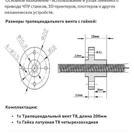
Основное назначение - использование в узлах линейного
привода ЧПУ станков, 3D-принтеров, плоттеров и других
механических устройств.
Размеры трапецеидального винта с гайкой:
Комплектация:
1х Трапецеидальный винт T8, длина 200мм
1х Гайка латунная Т8 четырехзаходная