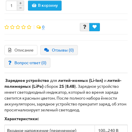
В корзину
0
Описание
Отзывы (0)
Вопрос-ответ
(0)
Зарядное устройство
для
литий-ионных
(Li-Ion)
и
литий-
полимерных (LiPo)
сборок
2S
(
8.4В
).
Зарядное устройство
имеет светодиодный индикатор, который во время заряда
светится красным цветом. После полного набора ёмкости
аккумулятором, зарядное устройство прекратит заряд, об этом
просигнализирует зеленый светодиод.
Характеристики:
Входное напряжение (переменное)
100...240 В