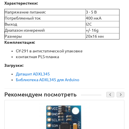
Характеристики:
Напряжение питания:
3 - 5 В
Потребляемый ток
400 мкА
Выход
I2C
Диапазон измерений
+/- 16g
Размеры
20x16 мм
Комплектация:
GY-291 в антистатической упаковке
контактная PLS-планка
Загрузки:
Даташит ADXL345
Библиотека ADXL345 для Arduino
Рекомендуем посмотреть