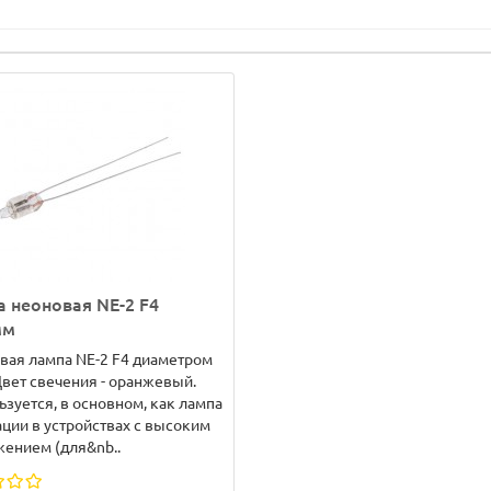
 неоновая NE-2 F4
мм
ая лампа NE-2 F4 диаметром
Цвет свечения - оранжевый.
зуется, в основном, как лампа
ции в устройствах с высоким
ением (для&nb..