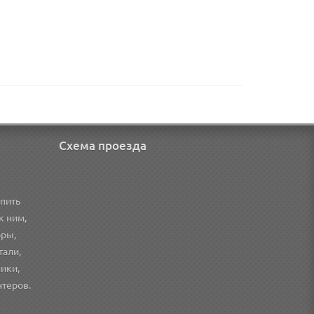
Схема проезда
пить
к ним,
оры,
тали,
ики,
нтеров.