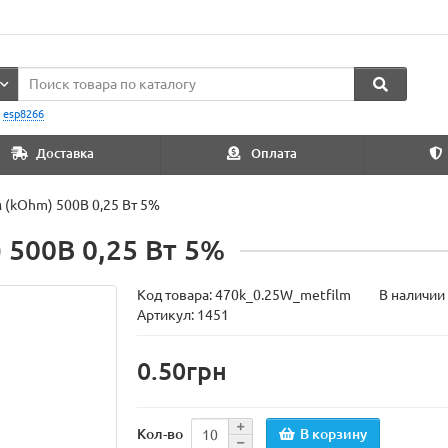
:
esp8266
Доставка
Оплата
 (kOhm) 500В 0,25 Вт 5%
 500В 0,25 Вт 5%
Код товара:
470k_0.25W_metfilm
В наличии
Артикул: 1451
0.50грн
В корзину
Кол-во