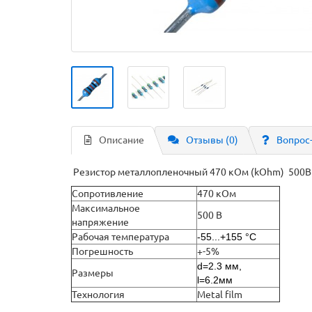
Описание
Отзывы (0)
Вопрос
Резистор металлопленочный 470 кОм (kOhm) 500В 
Сопротивление
470 кОм
Максимальное
500 В
напряжение
Рабочая температура
-55...+155 °С
Погрешность
+-5%
d=2.3 мм,
Размеры
l=6.2мм
Технология
Metal film