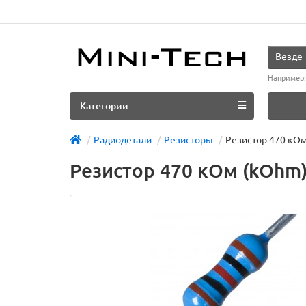
Везде
Например
Категории
Радиодетали
Резисторы
Резистор 470 кОм
Резистор 470 кОм (kOhm)