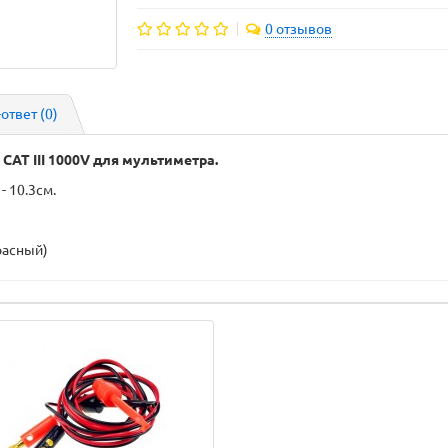
0 отзывов
-ответ
(0)
AT III 1000V для мультиметра.
- 10.3см.
расный)