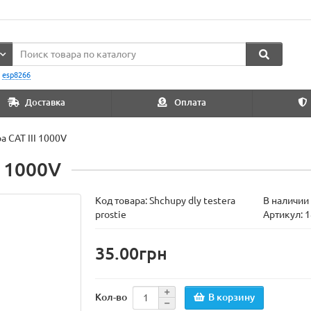
:
esp8266
Доставка
Оплата
 CAT III 1000V
I 1000V
Код товара:
Shchupy dly testera
В наличии
prostie
Артикул: 
35.00грн
В корзину
Кол-во