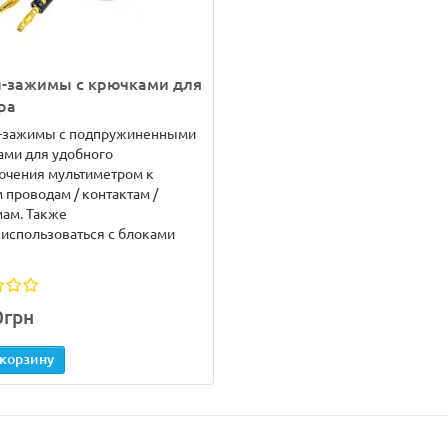
-зажимы с крючками для
ра
зажимы с подпружиненными
ами для удобного
ючения мультиметром к
 проводам / контактам /
ам. Также
использоваться с блоками
0грн
 корзину