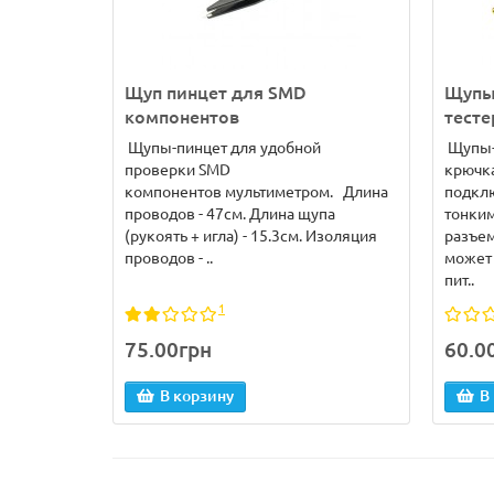
Щуп пинцет для SMD
Щупы
компонентов
тесте
Щупы-пинцет для удобной
Щупы-
проверки SMD
крючк
компонентов мультиметром. Длина
подкл
проводов - 47см. Длина щупа
тонким
(рукоять + игла) - 15.3см. Изоляция
разъем
проводов - ..
может 
пит..
1
75.00грн
60.0
В корзину
В