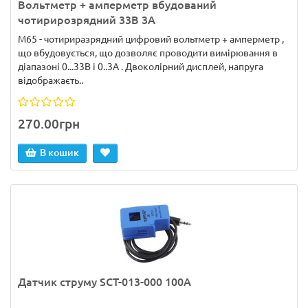
Вольтметр + амперметр вбудований
чотирирозрядний 33В 3А
M65 - чотириразрядний цифровий вольтметр + амперметр ,
що вбудовується, що дозволяє проводити вимірювання в
діапазоні 0...33В і 0..3А . Двоколірний дисплей, напруга
відображаєть..
270.00грн
В кошик
Датчик струму SCT-013-000 100А