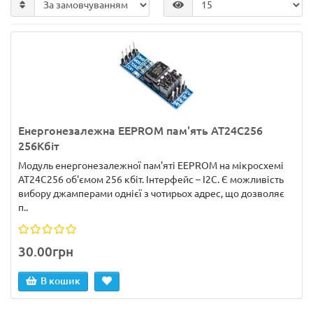
Енергонезалежна EEPROM пам'ять AT24C256
256Kбіт
Модуль енергонезалежної пам'яті EEPROM на мікросхемі
AT24C256 об'ємом 256 кбіт. Інтерфейс – I2C. Є можливість
вибору джамперами однієї з чотирьох адрес, що дозволяє
п..
30.00грн
В кошик