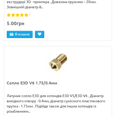
екструдері 3D - принтера . Довжина пружини – 20мм.
Зовнішній діаметр &..
1
5.00грн
В кошик
Сопло E3D V6 1.75/0.4мм
Латунне сопло E3D для хотендів E3D V5/E3D V6 . Діаметр
вихідного отвору - 0.4мм, діаметр сумісного пластикового
прутка - 1.75мм . Підійде також для інших хотендів із
різьбленням..