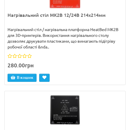
Нагрівальний стіл MK2B 12/24В 214х214мм
Нагрівальний стіл / нагрівальна платформа HeatBed MK2B
для 3D-принтерів. Використання нагрівального столу
дозволяє друкувати пластиками, що вимагають підігріву
робочої області &nda..
280.00грн
В кошик