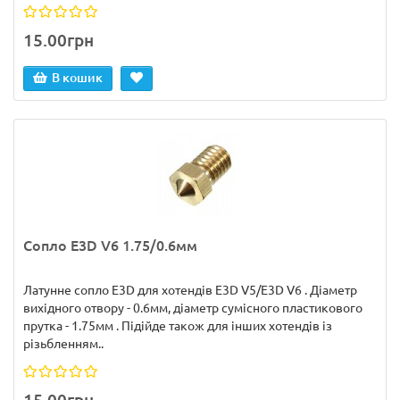
15.00грн
В кошик
Сопло E3D V6 1.75/0.6мм
Латунне сопло E3D для хотендів E3D V5/E3D V6 . Діаметр
вихідного отвору - 0.6мм, діаметр сумісного пластикового
прутка - 1.75мм . Підійде також для інших хотендів із
різьбленням..