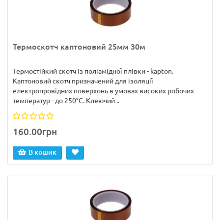
Термоскотч каптоновий 25мм 30м
Термостійкий скотч із поліамідної плівки - kapton.
Каптоновий скотч призначений для ізоляції
електропровідних поверхонь в умовах високих робочих
температур - до 250°С. Клеючий ..
160.00грн
В кошик