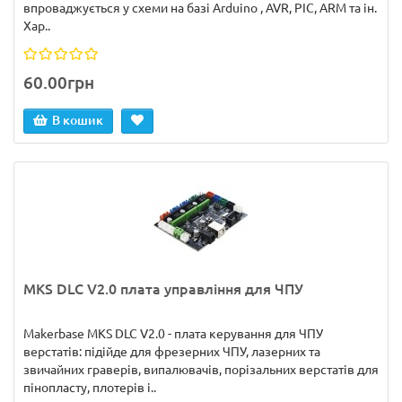
впроваджується у схеми на базі Arduino , AVR, PIC, ARM та ін.
Хар..
60.00грн
В кошик
MKS DLC V2.0 плата управління для ЧПУ
Makerbase MKS DLC V2.0 - плата керування для ЧПУ
верстатів: підійде для фрезерних ЧПУ, лазерних та
звичайних граверів, випалювачів, порізальних верстатів для
пінопласту, плотерів і..