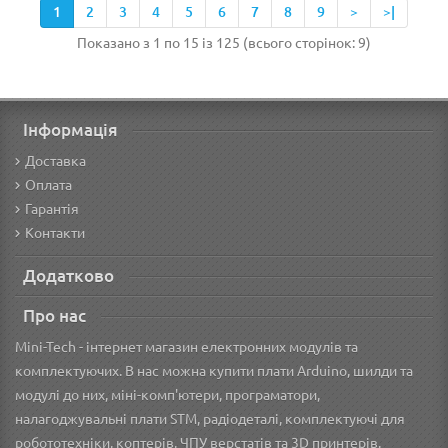
1
2
3
4
5
6
7
8
9
>
>|
Показано з 1 по 15 із 125 (всього сторінок: 9)
Інформація
Доставка
Оплата
Гарантія
Контакти
Додатково
Про нас
Mini-Tech - інтернет магазин електронних модулів та
комплектуючих. В нас можна купити плати Arduino, шилди та
модулі до них, міні-комп'ютери, програматори,
налагоджувальні плати STM, радіодеталі, комплектуючі для
робототехніки, коптерів, ЧПУ верстатів та 3D принтерів.