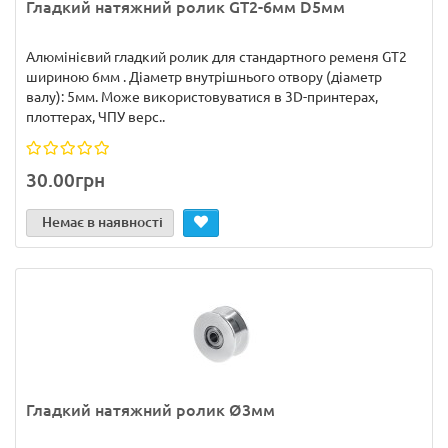
Гладкий натяжний ролик GT2-6мм D5мм
Алюмінієвий гладкий ролик для стандартного ременя GT2
шириною 6мм . Діаметр внутрішнього отвору (діаметр
валу): 5мм. Може використовуватися в 3D-принтерах,
плоттерах, ЧПУ верс..
30.00грн
Немає в наявності
Гладкий натяжний ролик Ø3мм