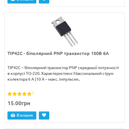
TIP42C - біполярний PNP транзистор 100В 6А
TIP42C – біполярний транзистор PNP середньої потужності
в корпусі TO-220. Характеристики: Максимальний струм
колектора 6 А (10 А – макс. імпульсни..
1
15.00грн
В кошик