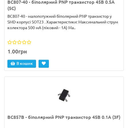
BC807-40 - біполярний PNP транзистор 45В 0.5А
(5C)
BC807-40 - малопотужний біполярний PNP транзистор у
SMD корпусі SOT23 . Характеристики: Максимальний струм
колектора 500 мА (піковий - 1А) Ма..
1.00грн
В кошик
BC857B - біполярний PNP транзистор 45В 0.1А (3F)