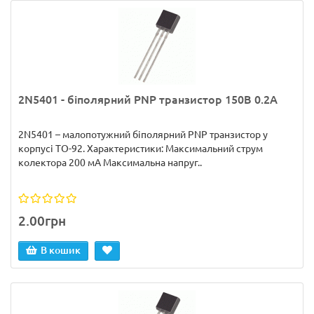
2N5401 - біполярний PNP транзистор 150В 0.2А
2N5401 – малопотужний біполярний PNP транзистор у
корпусі TO-92. Характеристики: Максимальний струм
колектора 200 мА Максимальна напруг..
2.00грн
В кошик