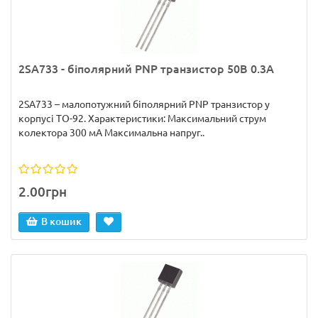
2SA733 - біполярний PNP транзистор 50В 0.3А
2SA733 – малопотужний біполярний PNP транзистор у
корпусі TO-92. Характеристики: Максимальний струм
колектора 300 мА Максимальна напруг..
2.00грн
В кошик