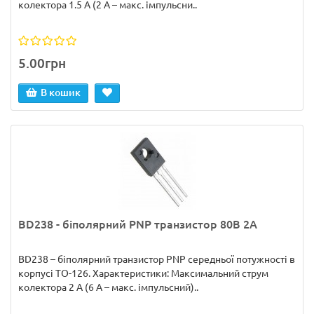
колектора 1.5 А (2 А – макс. імпульсни..
5.00грн
В кошик
BD238 - біполярний PNP транзистор 80В 2А
BD238 – біполярний транзистор PNP середньої потужності в
корпусі TO-126. Характеристики: Максимальний струм
колектора 2 А (6 А – макс. імпульсний)..