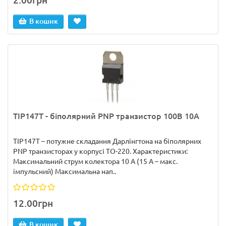
2.00грн
В кошик
TIP147T - біполярний PNP транзистор 100В 10А
TIP147T – потужне складання Дарлінгтона на біполярних
PNP транзисторах у корпусі TO-220. Характеристики:
Максимальний струм колектора 10 А (15 А – макс.
імпульсний) Максимальна нап..
12.00грн
В кошик