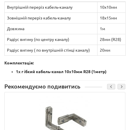
Внутрішній переріз кабель-каналу
10х10мм
Зовнішній переріз кабель-каналу
18х15мм
Довжина
1м
Радіус вигину (по центру каналу)
28мм (R28)
Радіус вигину ( по внутрішній стінці каналу)
20мм
Комплектація:
1х
г
ібкий кабель-канал 10х10мм R28 (1метр)
Рекомендуємо подивитись