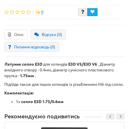
0
Опис
Відгуки (0)
Питання-відповідь
(0)
Латунне сопло E3D
для хотендів
E3D V5/E3D V6
. Діаметр
вихідного отвору - 0.4мм, діаметр сумісного пластикового
прутка -
1.75мм
.
Підійде також для інших хотендів із різьбленням М6 під сопло.
Комплектація:
1х
сопло E3D 1.75/0.4мм
Рекомендуємо подивитись