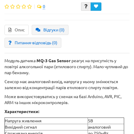
0
Опис
Відгуки (0)
Питання-відповідь
(0)
Модуль датчика
MQ-3
Gas Sensor
реагує на присутність у
повітрі алкогольної пари (етилового спирту). Мало чутливий до
пар бензину.
Сенсор має аналоговий вихід, напруга у ньому змінюється
залежно від концентрації парів етилового спирту повітря.
Може використовуватись у схемах на базі Arduino, AVR, PIC,
ARM та інших мікроконтролерів.
Характеристики:
Напруга живлення
5В
Вихідний сигнал
аналоговий
Споживана енергія
до 750мВт