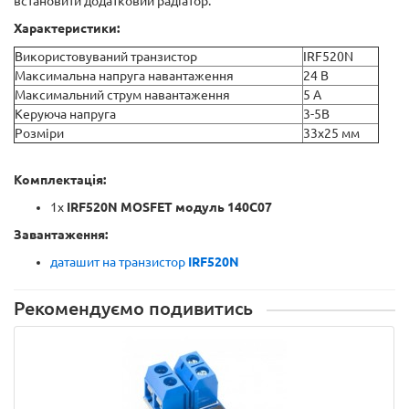
встановити додатковий радіатор.
Характеристики:
Використовуваний транзистор
IRF520N
Максимальна напруга навантаження
24 В
Максимальний струм навантаження
5 А
Керуюча напруга
3-5В
Розміри
33х25 мм
Комплектація:
1x
IRF520N MOSFET модуль 140C07
Завантаження:
даташит на транзистор
IRF520N
Рекомендуємо подивитись