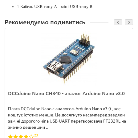
1 Кабель USB типу A - міні USB типу B
Рекомендуємо подивитись
DCCduino Nano CH340 - аналог Arduino Nano v3.0
Плата DCCduino Nano є аналогом Arduino Nano v3.0 , але
коштує істотно менше. Це досягнуто насамперед завдяки
заміні дорогого чіпа USB-UART перетворювача FT232RL на
значно дешевший ..
23