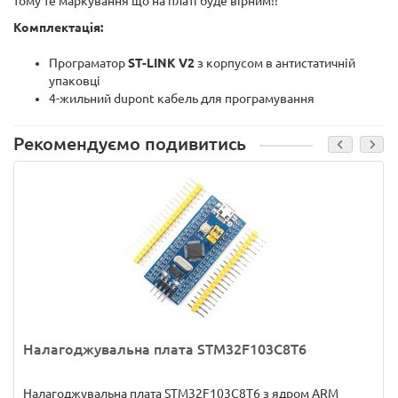
тому те маркування що на платі буде вірним!!
Комплектація:
Програматор
ST-LINK V2
з корпусом в антистатичній
упаковці
4-жильний dupont кабель для програмування
Рекомендуємо подивитись
Налагоджувальна плата STM32F103C8T6
Налагоджувальна плата STM32F103C8T6 з ядром ARM