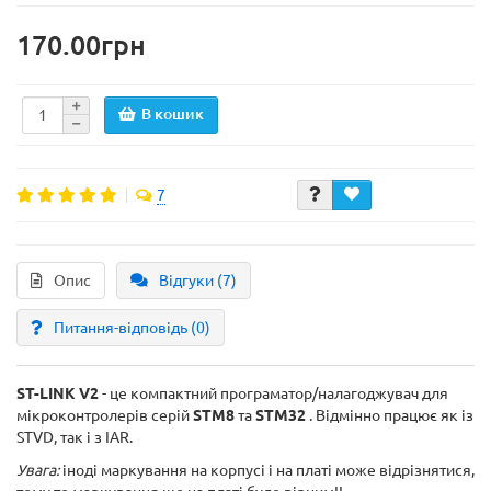
170.00грн
В кошик
7
Опис
Відгуки (7)
Питання-відповідь
(0)
ST-LINK V2
- це компактний програматор/налагоджувач для
мікроконтролерів серій
STM8
та
STM32
. Відмінно працює як із
STVD, так і з IAR.
Увага:
іноді маркування на корпусі і на платі може відрізнятися,