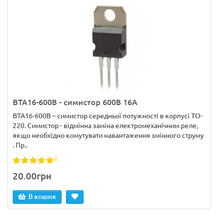
BTA16-600B - симистор 600В 16А
BTA16-600B – симистор середньої потужності в корпусі TO-
220. Симистор - відмінна заміна електромеханічним реле,
якщо необхідно комутувати навантаження змінного струму
. Пр..
2
20.00грн
В кошик