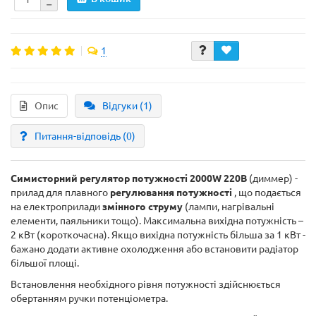
1
Опис
Відгуки (1)
Питання-відповідь
(0)
Симисторний регулятор потужності 2000W 220В
(диммер) -
прилад для плавного
регулювання потужності
, що подається
на електроприлади
змінного струму
(лампи, нагрівальні
елементи, паяльники тощо). Максимальна вихідна потужність –
2 кВт (короткочасна). Якщо вихідна потужність більша за 1 кВт -
бажано додати активне охолодження або встановити радіатор
більшої площі.
Встановлення необхідного рівня потужності здійснюється
обертанням ручки потенціометра.