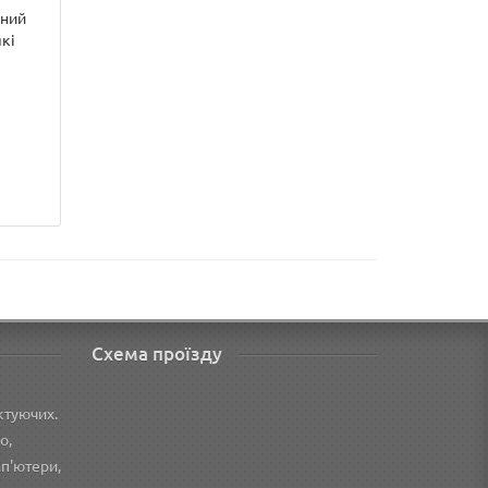
ений
які
Схема проїзду
ктуючих.
o,
мп'ютери,