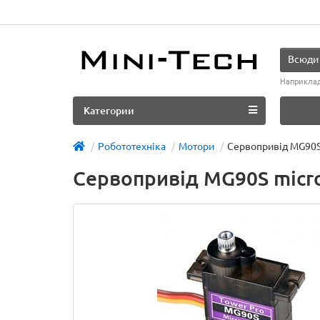
Всюди
Наприкла
Категории
Робототехніка
Мотори
Сервопривід MG90S 
Сервопривід MG90S micro