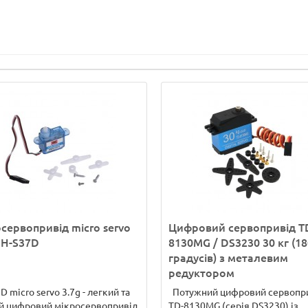
сервопривід micro servo
Цифровий сервопривід T
GH-S37D
8130MG / DS3230 30 кг (18
градусів) з металевим
редуктором
D micro servo 3.7g - легкий та
Потужний цифровий сервопр
й цифровий мікросервопривід,
TD-8130MG (серія DS3230) із