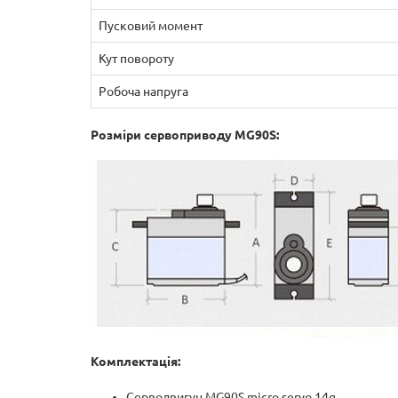
Пусковий момент
Кут повороту
Робоча напруга
Розміри сервоприводу MG90S:
Комплектація:
Серводвигун MG90S
micro servo 14g