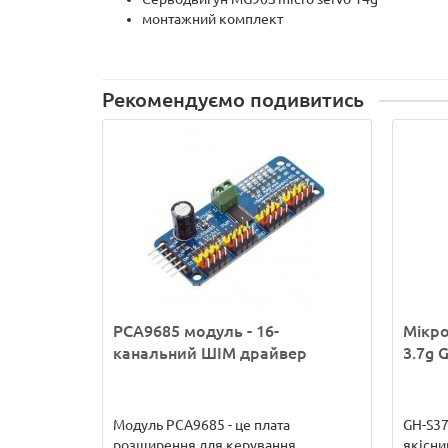
монтажний комплект
Рекомендуємо подивитись
PCA9685 модуль - 16-
Мікро
канальний ШІМ драйвер
3.7g 
Модуль PCA9685 - це плата
GH-S37
розширення для керування
якісни