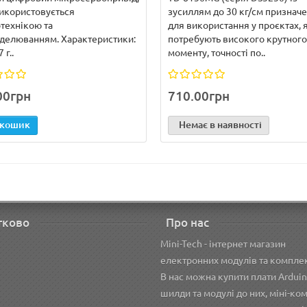
икористовується
зусиллям до 30 кг/см признач
технікою та
для використання у проєктах, 
делюванням. Характеристики:
потребують високого крутного
 г..
моменту, точності по..
00грн
710.00грн
 кошик
Немає в наявності
тково
Про нас
Mini-Tech - інтернет магазин
електронних модулів та компле
В нас можна купити плати Arduin
шилди та модулі до них, міні-ко