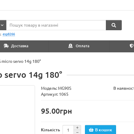
д:
esp8266
Доставка
Оплата
micro servo 14g 180°
 servo 14g 180°
Модель:
MG90S
В наявнос
Артикул: 1065
95.00грн
В кошик
Кількість