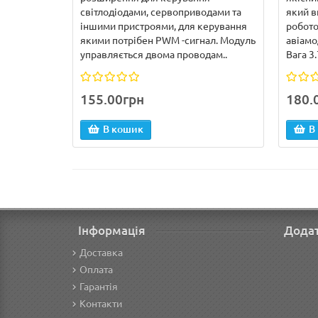
світлодіодами, сервоприводами та
який в
іншими пристроями, для керування
робото
якими потрібен PWM -сигнал. Модуль
авіамо
управляється двома проводам..
Вага 3.7
155.00грн
180.
В кошик
В
Інформація
Дода
Доставка
Оплата
Гарантія
Контакти