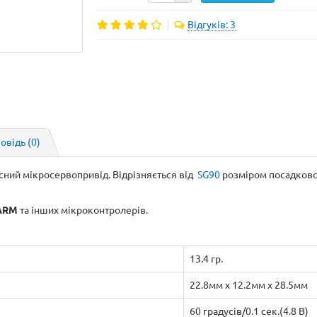
Відгуків: 3
повідь
(0)
існий мікросервопривід. Відрізняється від
SG90
розміром посадковог
 ARM
та інших мікроконтролерів.
13.4 гр.
22.8мм x 12.2мм x 28.5мм
60 градусів/0.1 сек.(4.8 В)