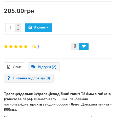
205.00грн
В кошик
2
Опис
Відгуки (2)
Питання-відповідь
(0)
Трапецеїдальний/трапецієподібний гвинт T8 8мм з гайкою
(гвинтова пара).
Діаметр валу – 8мм. Різьблення -
чотиризахідне,
прохід
за один оборот -
8мм
. Довжина гвинта –
500мм.