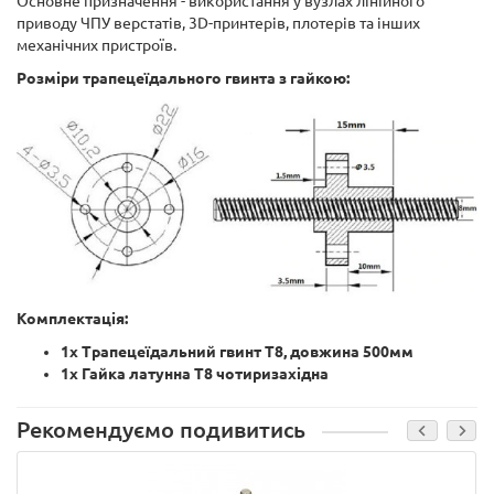
Основне призначення - використання у вузлах лінійного
приводу ЧПУ верстатів, 3D-принтерів, плотерів та інших
механічних пристроїв.
Розміри трапецеїдального гвинта з гайкою:
Комплектація:
1х Трапецеїдальний гвинт T8, довжина 500мм
1х Гайка латунна Т8 чотиризахідна
Рекомендуємо подивитись