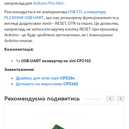
наприклад для
Arduino Pro Mini
.
Рекомендується як альтернатива
USB-TTL конвертеру
PL2303HX USB-UART
, що має розширену функціональність у
вигляді додаткових ліній – RESET, DTR та інших. Це дозволяє,
наприклад, не натискати вручну кнопку RESET при прошивці
Arduino - це буде зроблено автоматично, як і повноцінних
Arduino платах.
Комплектація:
1х
USB-UART конвертер на чіпі CP2102
Завантаження:
Драйвер для чіпів серії
CP210x
Даташить на мікросхему
CP2102
Рекомендуємо подивитись