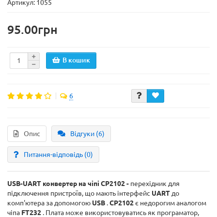
Артикул: 1055
95.00грн
В кошик
6
Опис
Відгуки (6)
Питання-відповідь
(0)
USB-UART конвертер на чіпі CP2102
-
перехідник для
підключення пристроїв, що мають інтерфейс
UART
до
комп'ютера за допомогою
USB
.
CP2102
є недорогим аналогом
чіпа
FT232
. Плата може використовуватись як програматор,